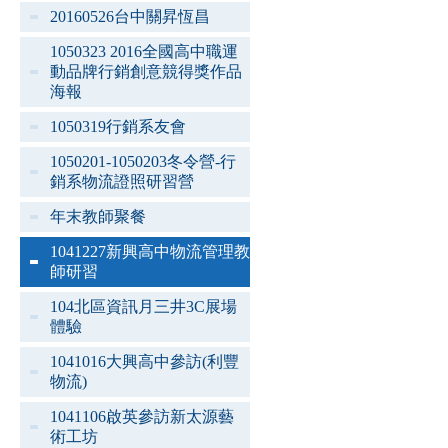
20160526台中關昇恆昌
1050323 2016全國高中職運
動品牌行銷創意競得獎作品
海報
1050319行銷系友會
1050201-1050203冬令營-行
銷系物流證照研習營
年末教師聚餐
1041227新興高中物流管理教
師研習
104北區資訊月三井3C展場
體驗
1041016大興高中參訪(利豐
物流)
1041106啟英參訪新太源藝
術工坊