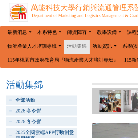
萬能科技大學
行銷與流通管理系
Department of Marketing and Logistics Management & Grad
最新消息
本系特色
師資陣容
教學設備
課程
...
...
...
...
物流產業人才培訓專班
活動集錦
活動資訊
系學(
...
...
115年桃園市政府教育局『物流產業人才培訓專班』
115
活動集錦
全部活動
2026 冬令營
2026 冬令營
2025全國雲端APP行動創意