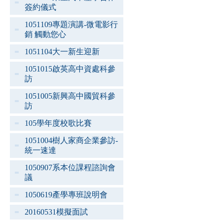
簽約儀式
1051109專題演講-微電影行
銷 觸動您心
1051104大一新生迎新
1051015啟英高中資處科參
訪
1051005新興高中國貿科參
訪
105學年度校歌比賽
1051004樹人家商企業參訪-
統一速達
1050907系本位課程諮詢會
議
1050619產學專班說明會
20160531模擬面試