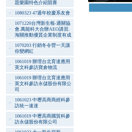
題樂園特色介紹競賽
1080323 47週年校慶系友會
1071220台灣新生報-通關協
會.萬能科大合辦AEO講習.
海關推動優質企業制度有成
1070203 行銷冬令營一天讓
你變網紅
1061019 辦理台北育達應用
英文科參訪寶倉物流
1061019 辦理台北育達應用
英文科參訪永儲股份有限公
司
1061023 中壢高商商經科參
訪統一速達
1061019 中壢高商國貿科參
訪永儲股份有限公司