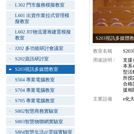
L302 門市服務模擬教室
L601 出貨作業拉式管理模
擬教室
L602 JIT物流運籌建置模擬
教室
S203視訊多媒體教室 
J202 多功能研討會議室
教室名稱
S2
S202資訊研討室
用途說明 /
支援
本系
S203視訊多媒體教室
型活
所授
S504 專業電腦教室
合格
援相
S704 專業電腦教室
主要設備
e化
S705 專業電腦教室
S802智慧商務實驗室
S803智慧物聯網實驗室
S804智慧生活@雲端實驗室