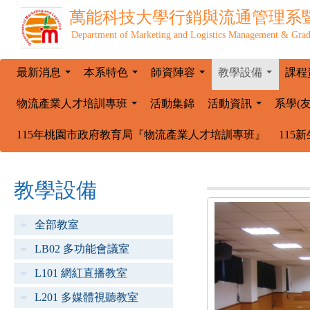
萬能科技大學
行銷與流通管理系
Department of Marketing and Logistics Management & Grad
最新消息
本系特色
師資陣容
教學設備
課程
...
...
...
...
物流產業人才培訓專班
活動集錦
活動資訊
系學(
...
...
115年桃園市政府教育局『物流產業人才培訓專班』
115
教學設備
全部教室
LB02 多功能會議室
L101 網紅直播教室
L201 多媒體視聽教室