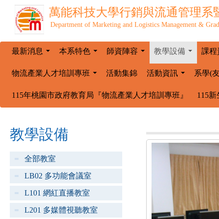
萬能科技大學
行銷與流通管理系
Department of Marketing and Logistics Management & Grad
最新消息
本系特色
師資陣容
教學設備
課程
...
...
...
...
物流產業人才培訓專班
活動集錦
活動資訊
系學(
...
...
115年桃園市政府教育局『物流產業人才培訓專班』
115
教學設備
全部教室
LB02 多功能會議室
L101 網紅直播教室
L201 多媒體視聽教室