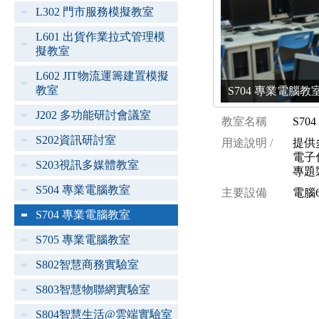
L302 門市服務模擬教室
L601 出貨作業拉式管理模
擬教室
L602 JIT物流運籌建置模擬
教室
S704 專業電腦教室 [
J202 多功能研討會議室
教室名稱
S70
S202資訊研討室
用途說明 /
提供
電子
S203視訊多媒體教室
專題
S504 專業電腦教室
主要設備
電腦
S704 專業電腦教室
S705 專業電腦教室
S802智慧商務實驗室
S803智慧物聯網實驗室
S804智慧生活@雲端實驗室