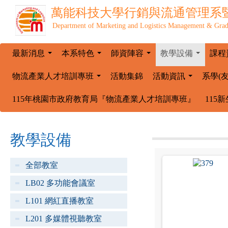
萬能科技大學
行銷與流通管理系
Department of Marketing and Logistics Management & Grad
最新消息
本系特色
師資陣容
教學設備
課程
...
...
...
...
物流產業人才培訓專班
活動集錦
活動資訊
系學(
...
...
115年桃園市政府教育局『物流產業人才培訓專班』
115
教學設備
全部教室
LB02 多功能會議室
L101 網紅直播教室
L201 多媒體視聽教室