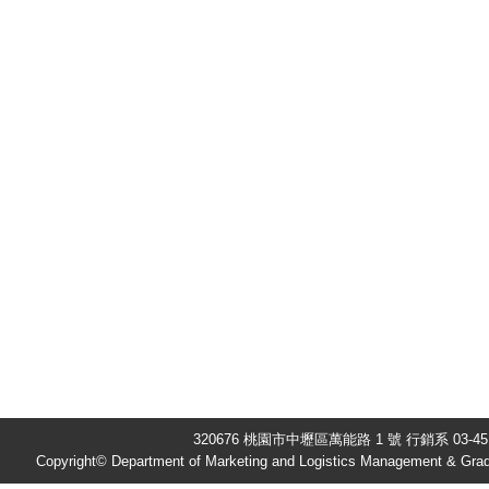
320676 桃園市中壢區萬能路 1 號 行銷系 03-451
Copyright© Department of Marketing and Logistics Management & Gradu