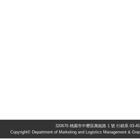
320676 桃園市中壢區萬能路 1 號 行銷系 03-451
Copyright© Department of Marketing and Logistics Management & Gradu