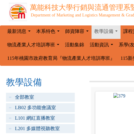
萬能科技大學
行銷與流通管理系
Department of Marketing and Logistics Management & Grad
最新消息
本系特色
師資陣容
教學設備
課程
...
...
...
...
物流產業人才培訓專班
活動集錦
活動資訊
系學(
...
...
115年桃園市政府教育局『物流產業人才培訓專班』
115
教學設備
全部教室
LB02 多功能會議室
L101 網紅直播教室
L201 多媒體視聽教室