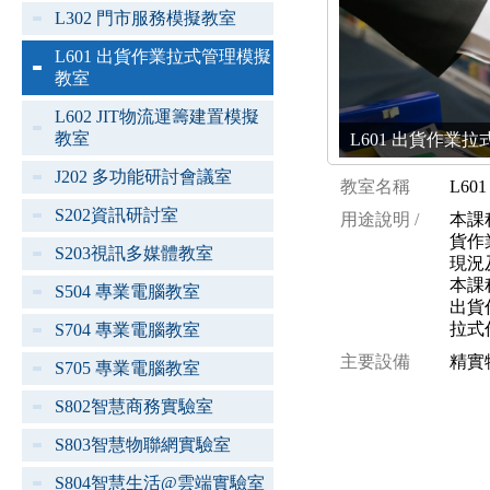
L302 門市服務模擬教室
L601 出貨作業拉式管理模擬
教室
L602 JIT物流運籌建置模擬
教室
L601 出貨作業拉式
J202 多功能研討會議室
教室名稱
L6
S202資訊研討室
用途說明 /
本課
貨作
S203視訊多媒體教室
現況
本課
S504 專業電腦教室
出貨
拉式
S704 專業電腦教室
主要設備
精實
S705 專業電腦教室
S802智慧商務實驗室
S803智慧物聯網實驗室
S804智慧生活@雲端實驗室