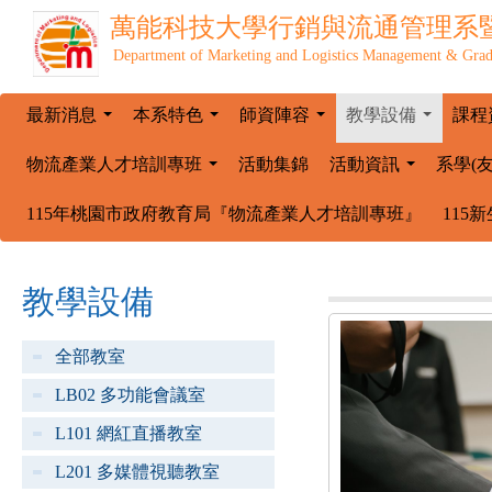
萬能科技大學
行銷與流通管理系
Department of Marketing and Logistics Management & Grad
最新消息
本系特色
師資陣容
教學設備
課程
...
...
...
...
物流產業人才培訓專班
活動集錦
活動資訊
系學(
...
...
115年桃園市政府教育局『物流產業人才培訓專班』
115
教學設備
全部教室
LB02 多功能會議室
L101 網紅直播教室
L201 多媒體視聽教室