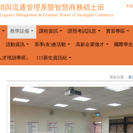
銷與流通管理系暨智慧商務碩士班
本校
Logistics Management & Graduate School of Intelligent Commerce
容
教學設備
課程資訊
證照考試訊息
實習專區
...
...
...
...
...
活動資訊
系學(友)會活動
高薪企業徵才
國際學生
...
...
...
人才培訓專班』
115新生資訊站
...
現在位置 ：
首