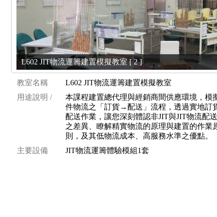
L602 JIT物流運籌建置模擬教室 [ 2 ]
教室名稱
L602 JIT物流運籌建置模擬教室
用途說明 /
本課程建置總代理與經銷商間供應環境，模
件物流之「訂貨→配送」流程，透過實地訂
配送作業，讓您深刻體認非JIT與JIT物流配
之差異、瞭解精實物流的原理與建置的作業
則，及其低物流成本、高服務水準之優點。
主要設備
JIT物流運籌體驗模組1套