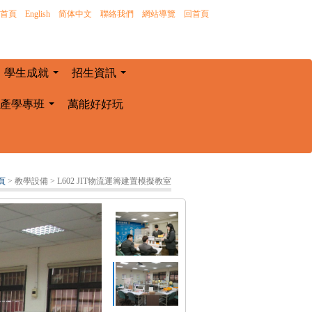
首頁
｜
English
｜
简体中文
｜
聯絡我們
｜
網站導覽
｜
回首頁
學生成就
招生資訊
...
...
產學專班
萬能好好玩
...
頁
> 教學設備
> L602 JIT物流運籌建置模擬教室