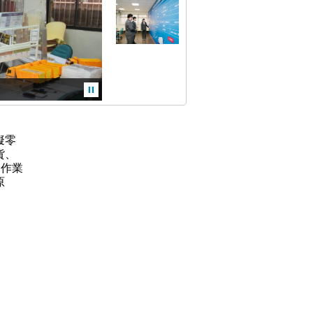
擬零
貨、
送作業
原