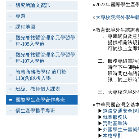
»
2022年國際學生產
研究所論文資訊
專題
»
大專校院境外學生輔
課程地圖
»
教育部境外生諮詢
一、專屬網頁及意見
觀光餐旅暨管理多元學習學
提供相關法規資訊
程-105入學適
可於線上立即填送
觀光餐旅暨管理多元學習學
程-107入學適
二、服務專線電話(0
時至下午5時由專人
智慧商務微學程 適用於
班時間也有語音答
113(含)以後入學
訊，於上班時間
班級、教師個人課表
三、大專校院境外學
國際學生產學合作專班
»
中華民國台灣之基
僑生產學攜手專班
▶
道路交通安全規
▶
就業服務法
▶
勞動基準法
▶
外國學生來臺就
▶
本校學則