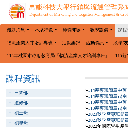
萬能科技大學
行銷與流通管理系
Department of Marketing and Logistics Management & Grad
最新消息
本系特色
師資陣容
教學設備
課程
...
...
...
...
物流產業人才培訓專班
活動集錦
活動資訊
系學(
...
...
115年桃園市政府教育局『物流產業人才培訓專班』
115
課程資訊
»
114產專班簡章中英
日間部
»
114產專班簡章越南
»
113產專班簡章中英
進修部
»
113產專班簡章越南
碩士班
»
2023秋季產專班簡
»
2023秋季產專班簡
碩專班
»
2022年國際學生