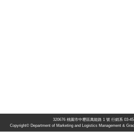
320676 桃園市中壢區萬能路 1 號 行銷系 03-451
Copyright© Department of Marketing and Logistics Management & Gradu