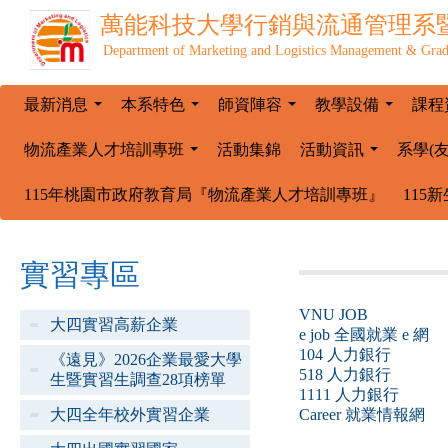
萬能科技大學
行銷與流通管理系
Department of Marketing and Logistics Management & Grad
最新消息
本系特色
師資陣容
教學設備
課程
...
...
...
...
物流產業人才培訓專班
活動集錦
活動資訊
系學(
...
...
115年桃園市政府教育局『物流產業人才培訓專班』
115
實習專區
VNU JOB
大四實習高薪企業
e job 全國就業 e 網
104 人力銀行
《遠見》2026企業最愛大學
518 人力銀行
生暨實習生調查28項榜單
1111 人力銀行
大四全年校外實習企業
Career 就業情報網