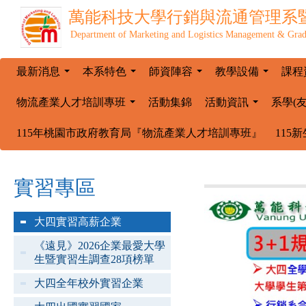
萬能科技大學
行銷與流通管理系
Department of Marketing and Logistics Management & Grad
最新消息
本系特色
師資陣容
教學設備
課程
...
...
...
...
物流產業人才培訓專班
活動集錦
活動資訊
系學(
...
...
115年桃園市政府教育局『物流產業人才培訓專班』
115
實習專區
大四實習高薪企業
《遠見》2026企業最愛大學
生暨實習生調查28項榜單
大四全年校外實習企業