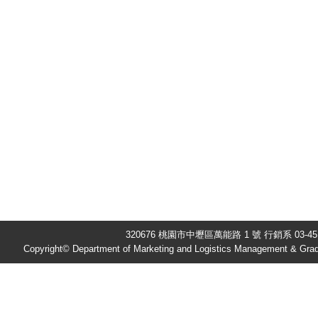
320676 桃園市中壢區萬能路 1 號 行銷系 03-451
Copyright© Department of Marketing and Logistics Management & Gradu