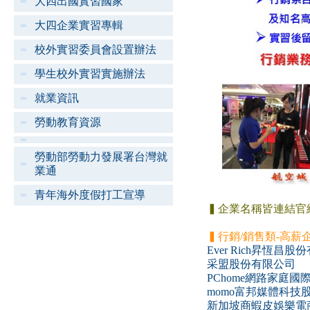
大四出國實習國家
大四企業實習專輯
校外實習委員會設置辦法
學生校外實習實施辦法
就業資訊
勞動教育資源
勞動部勞動力發展署台灣就
業通
青年海外度假打工宣導
▍企業名稱皆連結官
▍行銷/銷售類-高薪
Ever Rich昇恆昌
采盟股份有限公司
PChome網路家庭
momo富邦媒體科技
新加坡商蝦皮娛樂電