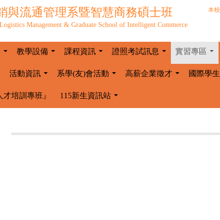
銷與流通管理系暨智慧商務碩士班
本校
Logistics Management & Graduate School of Intelligent Commerce
容
教學設備
課程資訊
證照考試訊息
實習專區
...
...
...
...
...
活動資訊
系學(友)會活動
高薪企業徵才
國際學生
...
...
...
人才培訓專班』
115新生資訊站
...