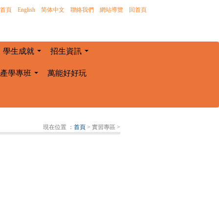
首頁
｜
English
｜
简体中文
｜
聯絡我們
｜
網站導覽
｜
回首頁
學生成就
招生資訊
...
...
產學專班
萬能好好玩
...
現在位置 ：
首頁
> 實習專區
>