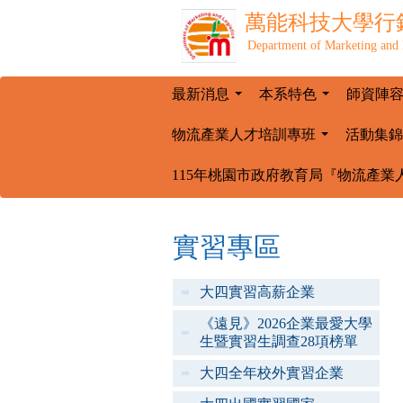
萬能科技大學
行
Department of Marketing and 
最新消息
本系特色
師資陣
...
...
物流產業人才培訓專班
活動集錦
...
115年桃園市政府教育局『物流產業
實習專區
大四實習高薪企業
《遠見》2026企業最愛大學
生暨實習生調查28項榜單
大四全年校外實習企業