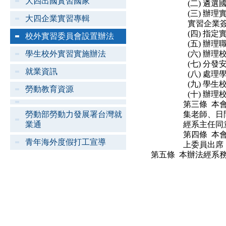
大四出國實習國家
(二) 
(三) 
大四企業實習專輯
實習企業
(四) 指
校外實習委員會設置辦法
(五) 辦
學生校外實習實施辦法
(六) 辦
(七) 分
就業資訊
(八) 處
(九) 學
勞動教育資源
(十) 辦
第三條 本
勞動部勞動力發展署台灣就
集老師、日
業通
經系主任同
第四條 本
青年海外度假打工宣導
上委員出席
第五條 本辦法經系