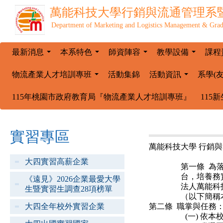
萬能科技大學
行銷與流通管理系
Department of Marketing and Logistics Management & Grad
最新消息
本系特色
師資陣容
教學設備
課程
...
...
...
...
物流產業人才培訓專班
活動集錦
活動資訊
系學(
...
...
115年桃園市政府教育局『物流產業人才培訓專班』
115
實習專區
萬能科技大學
行銷與
大四實習高薪企業
第一條 為
台，培養務
《遠見》2026企業最愛大學
法人萬能科
生暨實習生調查28項榜單
（以下簡稱
大四全年校外實習企業
第二條 職掌與任務
(一) 依