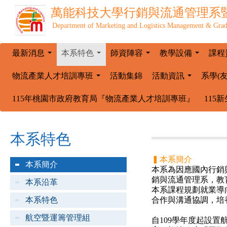
萬能科技大學
行銷與流通管理系
Department of Marketing and Logistics Management & Grad
最新消息
本系特色
師資陣容
教學設備
課程
...
...
...
...
物流產業人才培訓專班
活動集錦
活動資訊
系學(
...
...
115年桃園市政府教育局『物流產業人才培訓專班』
115
本系特色
▍本系簡介
本系簡介
本系為因應國內行銷
銷與流通管理系，教
本系沿革
本系課程規劃就業導
本系特色
合作與溝通協調，培
航空暨運籌管理組
自109學年度起設