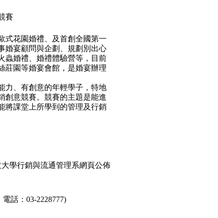
競賽
歐式花園婚禮、及首創全國第一
事婚宴顧問與企劃、規劃別出心
火蟲婚禮、婚禮體驗營等，目前
絲莊園等婚宴會館，是婚宴辦理
能力、有創意的年輕學子，特地
銷創意競賽。競賽的主題是能進
能將課堂上所學到的管理及行銷
科技大學行銷與流通管理系網頁公佈
03-2228777)