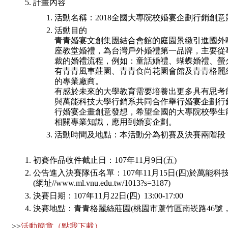
計畫內容
活動名稱
：
2018全國大專院校婚宴企劃行銷創意
活動目的
青青婚宴文創集團結合會館的庭園景緻引進國外
座教堂婚禮，為台灣戶外婚禮第一品牌，主要從
裁的婚禮流程，例如：童話婚禮、蝴蝶婚禮、螢
有青青風車莊園、青青食尚花園會館及青青格麗
的專業廠商。
有感於未來的大學教育需要培養出更多具有思考
與萬能科技大學行銷系共同合作舉行婚宴企劃行
行婚宴企畫創意發想，希望全國的大專院校學生
相關專業知識，應用到婚宴企劃。
活動時間及地點：本活動分為初賽及決賽兩階段
初賽作品收件截止日
：
107
年
11
月
9
日
(
五
)
公告進入決賽隊伍名單：107年11月15日(四)於萬能
(網址//www.ml.vnu.edu.tw/1013?s=3187)
決賽日期
：
107
年
11
月
22
日
(
四
) 13:00-17:00
決賽地點
：青青格麗絲莊園(桃園市蘆竹區南崁路46號，電話：
>>
活動簡章（點我下載）