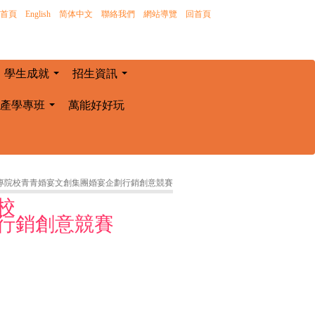
首頁
｜
English
｜
简体中文
｜
聯絡我們
｜
網站導覽
｜
回首頁
學生成就
招生資訊
...
...
產學專班
萬能好好玩
...
國大專院校青青婚宴文創集團婚宴企劃行銷創意競賽
院校
行銷創意競賽