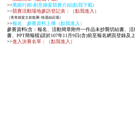
>>
萬能行銷-創意婚宴競賽介紹(點我下載)
>>
競賽活動場地參訪登記表：（點我進入）
（青青婚宴文創集團 /格麗絲莊園）
>>
報名、參賽資料上傳（點我進入）
參賽資料
(含：報名、活動簡章附件一作品未抄襲切結書、活
書、PPT簡報檔)
請
於107年11月9日(含)前至報名網頁登錄及
>>
進入決賽名單：（點我進入）