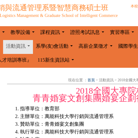
銷與流通管理系暨智慧商務碩士班
本校
Logistics Management & Graduate School of Intelligent Commerce
容
教學設備
課程資訊
證照考試訊息
實習專區
...
...
...
...
...
活動資訊
系學(友)會活動
高薪企業徵才
國際學生
...
...
...
人才培訓專班』
115新生資訊站
...
現在位置 ：
首頁
> 活動資訊
> 2018全
2018全國大專
青青婚宴文創集團婚宴企劃
指導單位
：
教育部
主辦單位
：
萬能科技大學行銷與流通管理系
贊助單位：青青婚宴文創集團
執行單位
：
萬能科技大學行銷與流通管理系